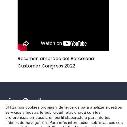
Resumen ampliado del Barcelona
Customer Congress 2022
Facebook
Spotify
Youtube
Utilizamos cookies propias y de terceros para analizar nuestros
servicios y mostrarte publicidad relacionada con tus
Aviso legal
Términos y condiciones
Política de Privacidad
preferencias en base a un perfil elaborado a partir de tus
Política de cookies
Contacto
Canal de denuncias
hábitos de navegación. Para más información sobre las cookies
Política sistema de gestión integrado