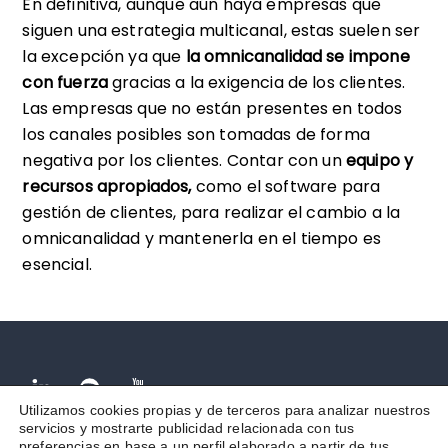
En definitiva, aunque aún haya empresas que
siguen una estrategia multicanal, estas suelen ser
la excepción ya que
la omnicanalidad se impone
con fuerza
gracias a la exigencia de los clientes.
Las empresas que no están presentes en todos
los canales posibles son tomadas de forma
negativa por los clientes. Contar con un
equipo y
recursos apropiados,
como el software para
gestión de clientes, para realizar el cambio a la
omnicanalidad y mantenerla en el tiempo es
esencial.
Facebook
Spotify
Youtube
Utilizamos cookies propias y de terceros para analizar nuestros
servicios y mostrarte publicidad relacionada con tus
Aviso legal
Términos y condiciones
Política de Privacidad
preferencias en base a un perfil elaborado a partir de tus